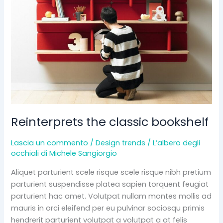
bookshelf
Reinterprets the classic bookshelf
Lascia un commento
/
Design trends
/
L’albero degli
occhiali di Michele Sangiorgio
Aliquet parturient scele risque scele risque nibh pretium
parturient suspendisse platea sapien torquent feugiat
parturient hac amet. Volutpat nullam montes mollis ad
mauris in orci eleifend per eu pulvinar sociosqu primis
hendrerit parturient volutpat a volutpat a at felis