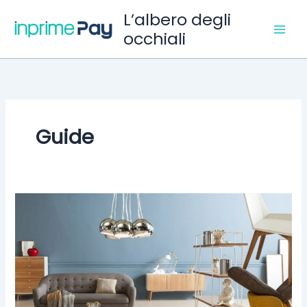
Vai
L’albero degli
al
occhiali
contenuto
Guide
Exploring
Atlanta’s
modern
homes