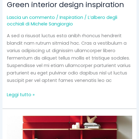
Green interior design inspiration
Lascia un commento
/
Inspiration
/
L’albero degli
occhiali di Michele Sangiorgio
A sed a risusat luctus esta anibh rhoncus hendrerit
blandit nam rutrum sitmiad hac. Cras a vestibulum a
varius adipiscing ut dignissim ullamcorper libero
fermentum dis aliquet tellus mollis et tristique sodales.
Suspendisse vel mi etiam ullamcorper parturient varius
parturient eu eget pulvinar odio dapibus nisl ut luctus
suscipit per vel aptent fames venenatis leo ac
Leggi tutto »
Reinterprets
the
classic