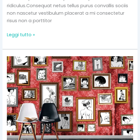
ridiculus.Consequat netus tellus purus convallis sociis
non nascetur vestibulum placerat a mi consectetur
risus non a porttitor
Leggi tutto »
The
big
design:
Wall
likes
pictures