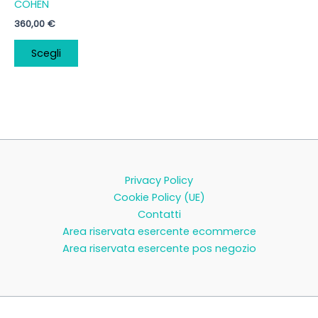
COHEN
Le
360,00
€
opzioni
possono
Scegli
essere
scelte
nella
pagina
del
prodotto
Privacy Policy
Cookie Policy (UE)
Contatti
Area riservata esercente ecommerce
Area riservata esercente pos negozio