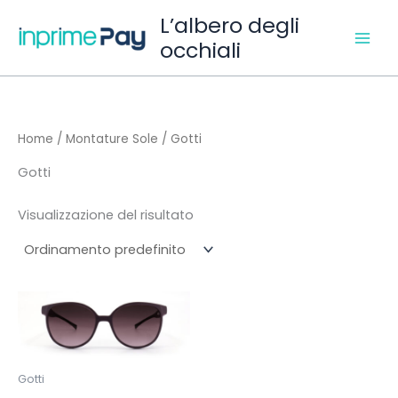
Vai
L’albero degli
al
occhiali
contenuto
Home
/
Montature Sole
/ Gotti
Gotti
Visualizzazione del risultato
Questo
prodotto
ha
più
Gotti
varianti.