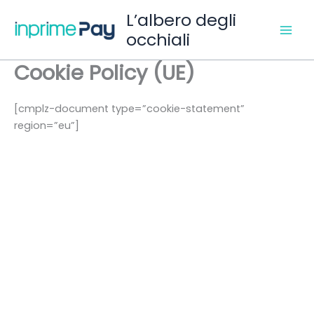
Vai
L’albero degli
al
occhiali
contenuto
Cookie Policy (UE)
[cmplz-document type=”cookie-statement”
region=”eu”]