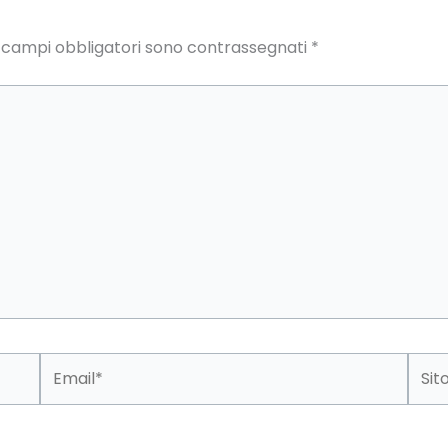
I campi obbligatori sono contrassegnati
*
Email*
Sito
web