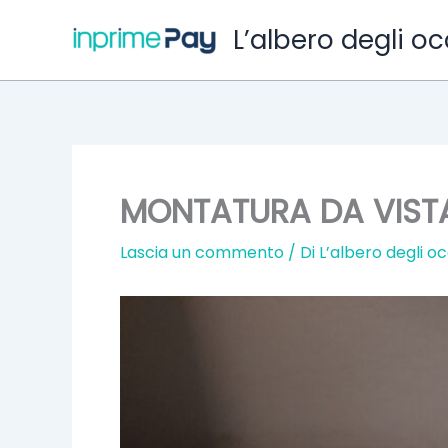
Vai
L’albero degli oc
al
contenuto
MONTATURA DA VIST
Lascia un commento
/ Di
L’albero degli oc