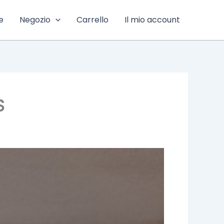
e
Negozio
Carrello
Il mio account
S