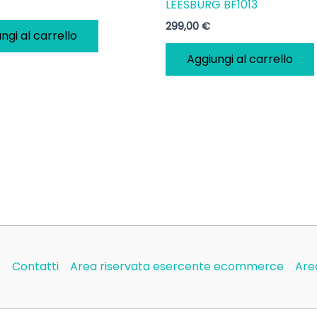
LEESBURG BF1013
299,00
€
ngi al carrello
Aggiungi al carrello
)
Contatti
Area riservata esercente ecommerce
Are