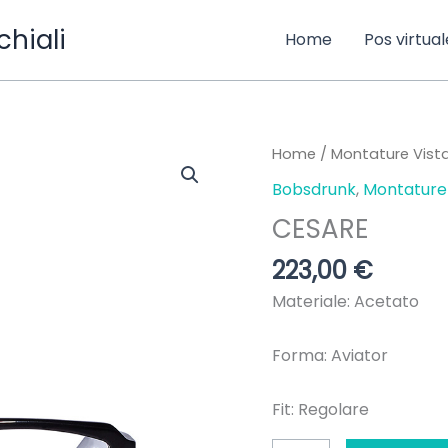
chiali
Home
Pos virtual
CESARE
Home
/
Montature Vist
quantità
Bobsdrunk
,
Montature 
CESARE
223,00
€
Materiale:
Acetato
Forma: A
viator
Fit:
Regolare