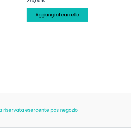
270,00
€
Aggiungi al carrello
a riservata esercente pos negozio